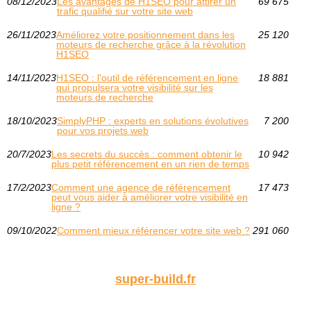
08/12/2023
Les avantages de H1SEO pour attirer un
69 675
trafic qualifié sur votre site web
26/11/2023
Améliorez votre positionnement dans les
25 120
moteurs de recherche grâce à la révolution
H1SEO
14/11/2023
H1SEO : l'outil de référencement en ligne
18 881
qui propulsera votre visibilité sur les
moteurs de recherche
18/10/2023
SimplyPHP : experts en solutions évolutives
7 200
pour vos projets web
20/7/2023
Les secrets du succès : comment obtenir le
10 942
plus petit référencement en un rien de temps
17/2/2023
Comment une agence de référencement
17 473
peut vous aider à améliorer votre visibilité en
ligne ?
09/10/2022
Comment mieux référencer votre site web ?
291 060
super-build.fr