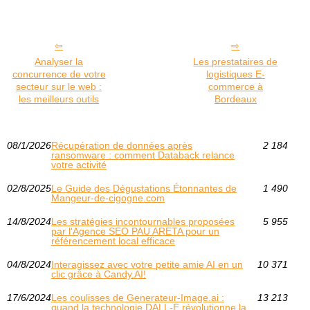
Analyser la
Les prestataires de
concurrence de votre
logistiques E-
secteur sur le web :
commerce à
les meilleurs outils
Bordeaux
08/1/2026
Récupération de données après
2 184
ransomware : comment Databack relance
votre activité
02/8/2025
Le Guide des Dégustations Étonnantes de
1 490
Mangeur-de-cigogne.com
14/8/2024
Les stratégies incontournables proposées
5 955
par l'Agence SEO PAU ARETA pour un
référencement local efficace
04/8/2024
Interagissez avec votre petite amie AI en un
10 371
clic grâce à Candy.AI!
17/6/2024
Les coulisses de Generateur-Image.ai :
13 213
quand la technologie DALL-E révolutionne la